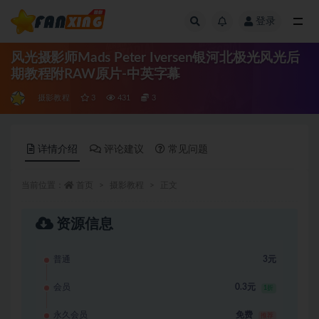
登录
全部
风光摄影师Mads Peter Iversen银河北极光风光后
期教程附RAW原片-中英字幕
摄影教程
3
431
3
详情介绍
评论建议
常见问题
当前位置：
首页
摄影教程
正文
资源信息
普通
3元
会员
0.3元
1折
永久会员
免费
推荐