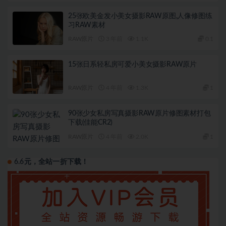
25张欧美金发小美女摄影RAW原图,人像修图练
习RAW素材
RAW原片
3 年前
1.1K
0.1
15张日系轻私房可爱小美女摄影RAW原片
RAW原片
4 年前
1.3K
1
90张少女私房写真摄影RAW原片修图素材打包
下载(佳能CR2)
RAW原片
4 年前
2.0K
1
6.6元，全站一折下载！