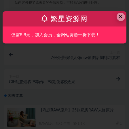
站内容侵犯了原著者的合法权益，可联系我们进行处理。
×
繁星资源网
打赏
收藏
海报
链接
仅需8.8元，加入会员，全网站资源一折下载！
上一篇
7张外景模特人像raw原图后期练习素材
下一篇
GIF动态烟雾PS动作–PS模拟烟雾效果
相关文章
【私房RAW原片】25张私房RAW未修原片
RAW原片
2 年前
1.3K
1