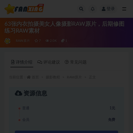
登录
全部
63张内衣拍摄美女人像摄影RAW原片，后期修图
练习RAW素材
RAW原片
7
2.0K
1
详情介绍
评论建议
常见问题
当前位置：
首页
摄影教程
RAW原片
正文
资源信息
普通
1元
会员
免费