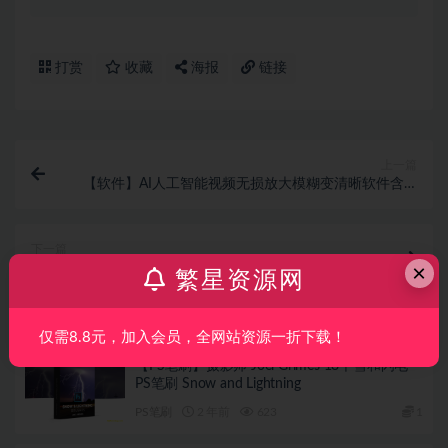
打赏
收藏
海报
链接
上一篇
【软件】AI人工智能视频无损放大模糊变清晰软件含AI
模型 Topaz Video AI 4.0.6 Mac汉化中文版
下一篇
×
【笔刷】-100种阴影叠加PS画笔 100 Shadow Overlay
繁星资源网
Photoshop Brushes
相关文章
仅需8.8元，加入会员，全网站资源一折下载！
【PS笔刷】摄影师 Joel Grimes 18个雪和闪电
PS笔刷 Snow and Lightning
PS笔刷
2 年前
623
1