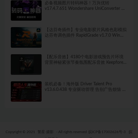
必备视频图片转码神器！万兴优转
v17.4.7.651 Wondershare UniConverter 便
携版 新增新增视频AI增强 无需安装 解压即
用
【达芬奇插件】专业电影胶片风格色彩模拟
达芬奇调色插件 RapidGrade v1.7.0 Win汉
化版
【配乐音效】4180个电影游戏预告片环境
背景神秘紧张节奏氛围配乐音效 Keepforest
– WILDHUNT: Savage Ritual Tension
装机必备！海外版 Driver Talent Pro
v13.6.0.438 专业驱动管理 告别广告烦恼 绿
色便携免安装版
Copyright © 2021
繁星-摄影
- All rights reserved
皖ICP备17002626号-3
皖