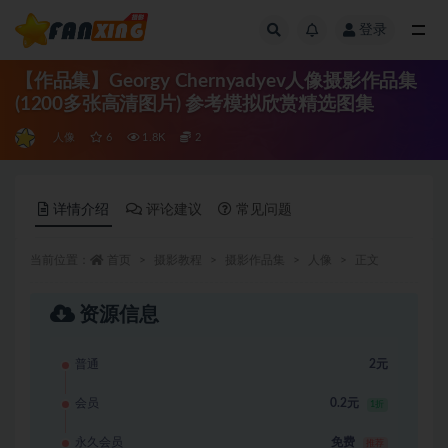
登录
全部
【作品集】Georgy Chernyadyev人像摄影作品集
(1200多张高清图片) 参考模拟欣赏精选图集
人像
6
1.8K
2
详情介绍
评论建议
常见问题
当前位置：
首页
摄影教程
摄影作品集
人像
正文
资源信息
普通
2元
会员
0.2元
1折
永久会员
免费
推荐