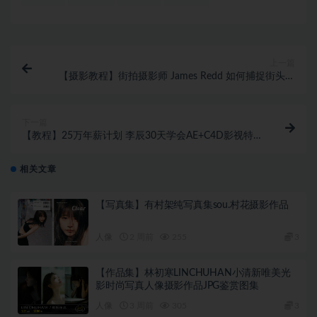
上一篇
【摄影教程】街拍摄影师 James Redd 如何捕捉街头动
作初学者指南-中英字幕
下一篇
【教程】25万年薪计划 李辰30天学会AE+C4D影视特
效视频教程
相关文章
【写真集】有村架纯写真集sou.村花摄影作品
人像
2 周前
255
3
【作品集】林初寒LINCHUHAN小清新唯美光
影时尚写真人像摄影作品JPG鉴赏图集
人像
3 周前
305
3