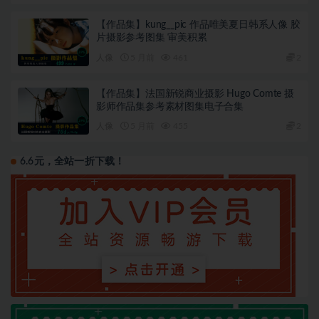
【作品集】kung__pic 作品唯美夏日韩系人像 胶
片摄影参考图集 审美积累
人像
5 月前
461
2
【作品集】法国新锐商业摄影 Hugo Comte 摄
影师作品集参考素材图集电子合集
人像
5 月前
455
2
6.6元，全站一折下载！