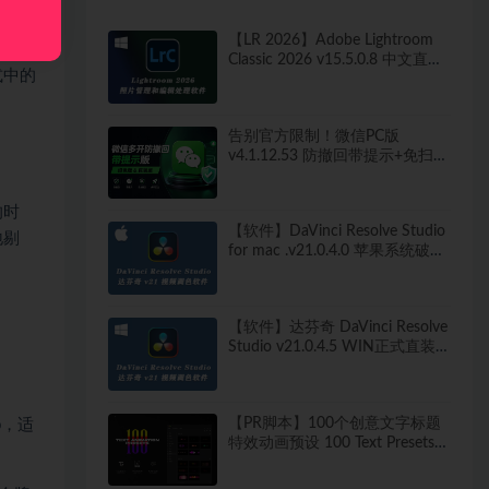
【LR 2026】Adobe Lightroom
Classic 2026 v15.5.0.8 中文直装
式中的
版
告别官方限制！微信PC版
v4.1.12.53 防撤回带提示+免扫码
多开快捷登录工具 工作生活两不
误
的时
【软件】DaVinci Resolve Studio
地剔
for mac .v21.0.4.0 苹果系统破解
版
【软件】达芬奇 DaVinci Resolve
Studio v21.0.4.5 WIN正式直装
破解版
【PR脚本】100个创意文字标题
pp，适
特效动画预设 100 Text Presets
for Premiere Pro