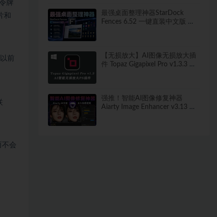
新令牌
最强桌面整理神器StarDock
片和
Fences 6.52 一键直装中文版 秒
打造清爽桌面！
【无损放大】AI图像无损放大插
了以前
件 Topaz Gigapixel Pro v1.3.3 中
文汉化版
强推！智能AI图像修复神器
联
Aiarty Image Enhancer v3.13 ！
win/mac 中文版来了！人脸恢复
一键模糊变清晰，无损放大去噪
点！
而不会