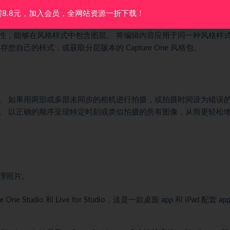
需8.8元，加入会员，全网站资源一折下载！
性，能够在风格样式中包含图层。 将编辑内容应用于同一种风格样
自己的样式，或获取分层版本的 Capture One 风格包。
。 如果用两部或多部未同步的相机进行拍摄，或拍摄时间设为错误
。 以正确的顺序呈现特定时刻或类似拍摄的所有图像，从而更轻松
理照片。
e Studio 和 Live for Studio，这是一款桌面 app 和 iPad 配套 a