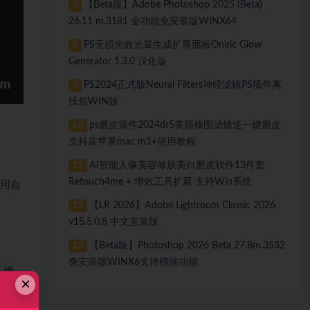
【Beta版】Adobe Photoshop 2025 (Beta)
7
26.11 m.3181 全功能免安装版WINX64
PS无损光效光晕生成扩展面板Oniric Glow
8
Generator 1.3.0 汉化版
PS2024正式版Neural Filters神经滤镜PS插件离
9
线包WIN版
ps磨皮插件2024dr5美颜修图滤镜送一键磨皮
10
支持装苹果mac m1+使用教程
AI智能人像美容修肤美白磨皮软件13件套
11
Retouch4me + 增效工具扩展 支持Win系统
使用自
【LR 2026】Adobe Lightroom Classic 2026
12
v15.5.0.8 中文直装版
【Beta版】Photoshop 2026 Beta 27.8m.3532
13
免安装版WINX6支持移除功能
、婚
×