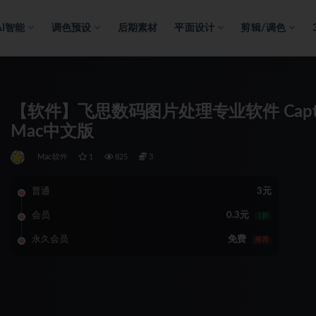
AI智能
调色预设
后期素材
平面设计
剪辑/调色
【软件】飞思数码图片处理专业软件 Capture One 
Mac中文版
Mac软件
1
825
3
普通
3元
会员
0.3元
1折
永久会员
免费
推荐