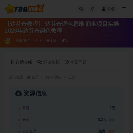
登录
全部
【达芬奇教程】 达芬奇调色思维 商业项目实操
2023年达芬奇调色教程
剪辑/调色
6
1.2K
2
详情介绍
评论建议
常见问题
当前位置：
首页
剪辑/调色
正文
资源信息
普通
2元
会员
0.2元
1折
永久会员
免费
推荐