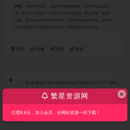
声明：
本站所有文章，如无特殊说明或标注，均为本站原创发
布。任何个人或组织，在未征得本站同意时，禁止复制、盗用、
采集、发布本站内容到任何网站、书籍等各类媒体平台。如若本
站内容侵犯了原著者的合法权益，可联系我们进行处理。
打赏
收藏
海报
链接
上一篇
【Luts预设】Lens Distortions Finishing LUTS™ 30种高
级电影后期调色LUTs合集
×
繁星资源网
下一篇
【AE/PS插件】AE与PS动态链接关键帧逐帧动画绘制插
仅需8.8元，加入会员，全网站资源一折下载！
件 Paint Link V1.0.8 Win版 + 使用教程
相关文章