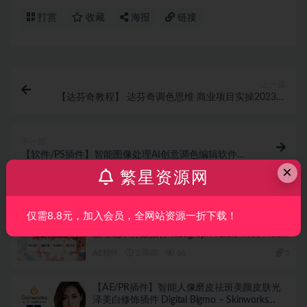
打赏
收藏
海报
链接
上一篇
【达芬奇教程】 达芬奇调色思维 商业项目实操2023年
达芬奇调色教程
下一篇
【软件/PS插件】智能图像处理AI创意调色编辑软件
Luminar Neo 1.20.1.13681 Win中文版
×
繁星资源网
相关文章
仅需8.8元，加入会员，全网站资源一折下载！
【AE/PR插件】复古半色调网点孔版印刷油墨
纹理艺术特效插件 Risograph v1.0.0 Win/Mac
汉化版
AE插件
2 周前
66
5
【AE/PR插件】智能人像磨皮祛斑美颜皮肤光
泽美白修饰插件 Digital Bigmo – Skinworks