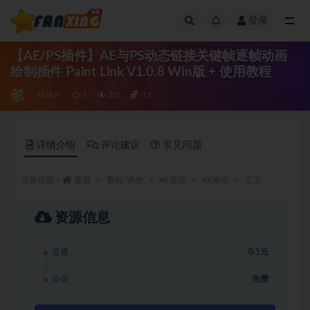
登录
全部
【AE/PS插件】AE与PS动态链接关键帧逐帧动画
绘制插件 Paint Link V1.0.8 Win版 + 使用教程
AE插件
3
315
0.1
详情介绍
评论建议
常见问题
当前位置：
首页
剪辑/调色
AE资源
AE插件
正文
资源信息
普通
0.1元
会员
免费