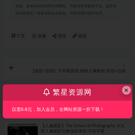
采集、发布本站内容到任何网站、书籍等各类媒体平台。如若本
站内容侵犯了原著者的合法权益，可联系我们进行处理。
打赏
收藏
海报
链接
上一篇
【摄影/后期】子亦氛围感 情绪人像教程 前期+后期
×
下一篇
繁星资源网
【软件】最新达芬奇调色软件 DaVinci Resolve Studio
20.0.1 正式破解版
仅需8.8元，加入会员，全网站资源一折下载！
相关文章
【人像摄影】The School of Photography-大头
照人像摄影完整指南课程-中英字幕