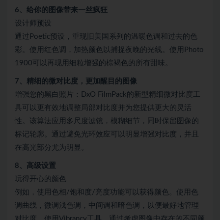
6、给你的图像带来一丝疯狂
设计师预设
通过Poetic预设，重现旧美国系列的温暖色调和过去的色
彩。使用红色调，加热颜色以捕捉夜晚的光线。使用Photo
1900可以再现用细粒增强的棕褐色的所有甜味。
7、精细的微对比度，更加醒目的图像
增强您的黑白照片：DxO FilmPack的新型精细微对比度工
具可以更有效地调整局部对比度并为您提供更大的灵活
性。该算法应用多尺度滤镜，模糊细节，同时保留图像的
标记轮廓。通过避免光环效应可以明显增强对比度，并且
在高光部分尤为明显。
8、高级设置
玩得开心的颜色
例如，使用色相/饱和度/亮度功能可以获得颜色。使用色
调曲线，微调浅色调，中间调和暗色调，以便最好地管理
对比度。使用Vibrancy工具，通过考虑图像中存在的不同颜