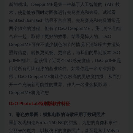
新的领域。DeepprIME是第一种基于人工智能的（AI）技
术，使您能够同时对图像进行去马赛克和去噪。试试看
&mDash;&mDash;结果不言自明。去马赛克和去噪通常是
两个独立的过程。但有了DxO DeepprIME，我们将它们结
合在一起，取得了更好的效果。结果是惊人的。DxO
DeepprIME可在不减少颜色细节的情况下消除噪声并渲染
照片信息。转换更流畅、更自然，与我们的早期版本DxO
prIME相比，您获得了近两个ISO感光度值，DxO prIME是
目前所有可比程序的基准软件。如果你是一名专业摄影
师，DxO DeepprIME将让你以极高的灵敏度拍摄，从而打
开一个充满新可能性的世界。作为一名业余摄影师，
DeepprIME将允许您
DxO PhotoLab特别版软件特征
1、彩色效果图：模拟电影的诗歌应用于数码照片
重新发现柯达Portra 160 NC的甜蜜，为您的肖像和事件，
宝丽来的魔力，以模仿旧的度假照片，甚至是富士Velvia