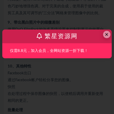
色巧妙地增强色调。对于完美的合成，使用易于使用的裁
剪工具及其可调节的“三分法”网格来管理图像中的比例。
9、带出黑白照片中的细微差别
使用DxO FilmPack的许多高级设置来控制和展示你的黑白
×
繁星资源网
照片。使用彩色滤镜，巧妙地转换照片。使用通道混合
器，可以显示图像中所有细微的色调。使用色调曲线，调
整肤色，中间色调和深色调，以及精确管理黑白图像的对
仅需8.8元，加入会员，全网站资源一折下载！
比度。
10、其他特性
Facebook出口
通过Facebook帐户轻松分享您的图像。
快照
在处理过程中保存图像的快照，以便稍后调用并重新使用
相同的更正。
批量处理