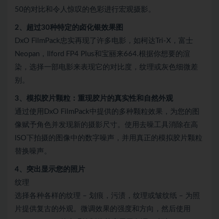
50的对比和令人惊叹的色彩进行宏观摄影。
2、超过30种特定的卤化银效果图
DxO FilmPack忠实再现了许多电影，如柯达Tri-X，富士
Neopan，Ilford FP4 Plus和宝丽来664.根据你想要的渲
染，选择一部电影来表现它的对比度，纹理或灰色细微差
别。
3、模拟胶片颗粒：重现胶片的真实性和自然外观
通过使用DxO FilmPack中提供的多种颗粒效果，为您的图
像赋予角色并发现新的摄影尺寸。使用去噪工具消除在高
ISO下拍摄的图像中的数字噪声，并用真正的模拟胶片颗粒
替换噪声。
4、突出显示您的照片
纹理
选择各种各样的纹理 – 划痕，污渍，纹理或皱纹纸 – 为照
片提供复古的外观。微调效果的强度和方向，然后使用