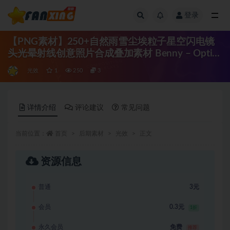
登录
全部
【PNG素材】250+自然雨雪尘埃粒子星空闪电镜
头光晕射线创意照片合成叠加素材 Benny – Optics
Plus Library
光效
1
250
3
详情介绍
评论建议
常见问题
当前位置：
首页
后期素材
光效
正文
资源信息
普通
3元
会员
0.3元
1折
永久会员
免费
推荐