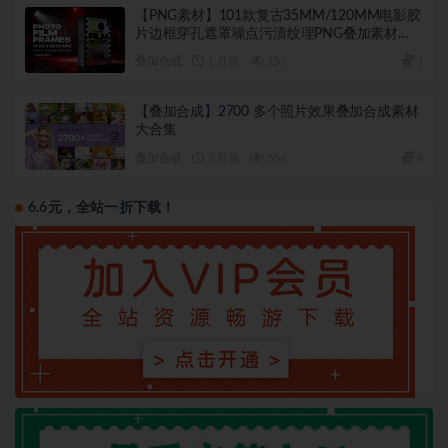
【PNG素材】101款复古35MM/120MM电影胶
片边框穿孔遮罩噪点污渍纹理PNG叠加素材
Sickboat – Photo Film Frames: PNG Film
叠加合成
1 月前
155
3
Borders + Texture (10K)
【叠加合成】2700 多个照片效果叠加合成素材
大合集
叠加合成
3 月前
556
4
6.6元，全站一折下载！