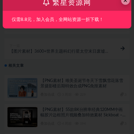
×
繁星资源网
仅需8.8元，加入会员，全网站资源一折下载！
上一篇
【无损放大】AI图像无损放大插件 Topaz Gigapixel Pro
v1.2.0 中文汉化版
下一篇
【图片素材】3600+世界主题科幻行星太空末日废墟场
景CG合成特效PNG图片素材 BigFilms – WORLDS –
Set Extension Packs (Vol.1 + 2 + 3)
相关文章
【PNG素材】唯美圣诞节冬天下雪飘雪花落雪
景摄影楼后期特效合成PNG免抠素材
叠加合成
3 周前
229
3
【PNG素材】55款8K分辨率经典120MM中画
幅胶片边框照片视频叠加特效素材 Sickboat –
120mm Photo Film Frames PNG
叠加合成
4 周前
194
3