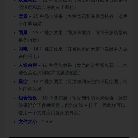
灰尘颗粒
– 12 种叠加效果（为室内照片或复古风格增
添深度和真实感的灰尘颗粒）
雪景
– 25 种叠加效果（各种雪花和暴风雪特效，适用
于冬季场景）
雨景
– 25 种叠加效果（雨滴和雨痕，可将干燥场景转
换为雨景）
闪电
– 14 种叠加效果（在暴风雨的天空中发出令人振
奋的闪电）
人造余烬
– 16 种叠加效果（发光的余烬和火花，非常
适合营造火焰效果或魔法氛围）
星空
– 12 个叠加图层（可添加到夜空的小星空图，增
添闪耀效果）
组合预设
– 10 个叠加层（预先制作的效果组合；这些
效果混合了多种元素，例如光线 + 粒子，因此您可以
使用一个文件应用复杂的外观）
文件大小
：1.65G