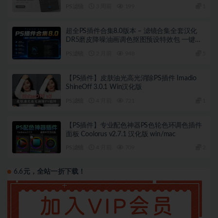
PS滤镜
3 周前
199
1
超全PS插件合集8.0版本 – 滤镜合集全套汉化
DR5磨皮降噪油画调色抠图预设特效包 一键安
装WIN版
PS滤镜
2 月前
948
5
【PS插件】皮肤油光高光消除PS插件 Imadio
ShineOff 3.0.1 Win汉化版
PS滤镜
4 月前
721
1
【PS插件】专业配色神器PS色轮色环调色插件
面板 Coolorus v2.7.1 汉化版 win/mac
PS滤镜
4 月前
709
2
6.6元，全站一折下载！