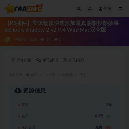
登录
全部
【PS插件】立体物体快速添加逼真阴影投影效果
BBTools Shadow 2 v2.9.4 Win/Mac汉化版
PS滤镜
2
484
2
详情介绍
评论建议
常见问题
当前位置：
首页
PS资源
PS滤镜
正文
资源信息
普通
2元
会员
0.2元
1折
永久会员
免费
推荐