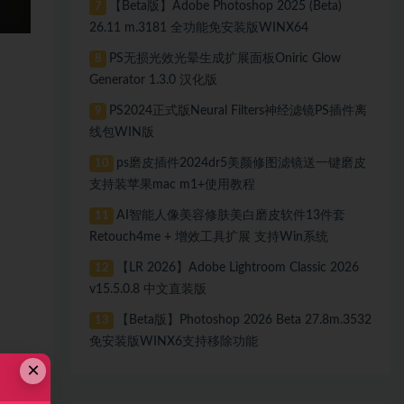
【Beta版】Adobe Photoshop 2025 (Beta)
7
26.11 m.3181 全功能免安装版WINX64
PS无损光效光晕生成扩展面板Oniric Glow
8
Generator 1.3.0 汉化版
PS2024正式版Neural Filters神经滤镜PS插件离
9
线包WIN版
ps磨皮插件2024dr5美颜修图滤镜送一键磨皮
10
支持装苹果mac m1+使用教程
AI智能人像美容修肤美白磨皮软件13件套
11
Retouch4me + 增效工具扩展 支持Win系统
【LR 2026】Adobe Lightroom Classic 2026
12
v15.5.0.8 中文直装版
【Beta版】Photoshop 2026 Beta 27.8m.3532
13
免安装版WINX6支持移除功能
×