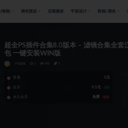
AI智能
调色预设
后期素材
平面设计
剪辑/调色
超全PS插件合集8.0版本 – 滤镜合集
包 一键安装WIN版
PS滤镜
1
950
5
普通
5元
会员
0.5元
1折
永久会员
免费
推荐