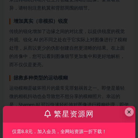
异，请特别注意机翼和背部周围的细节。
增加真实（非模拟）锐度
传统的锐化增加了边缘之间的对比度，以提供锐度的视觉
外观。锐化 AI 的不同之处在于它实际上对图像进行了模糊
处理，从而以更少的伪影创建自然更清晰的结果。在上面
的肖像中，您可以看到图像细节更加集中和更好地解析，
而不仅仅是更亮。
拯救多种类型的运动模糊
运动模糊是破坏照片的最常见罪魁祸首之一。即使是最轻
微的相机抖动也会导致您不想分享的模糊照片。幸运的
是，Sharpen AI 可以快速轻松地对图像进行模糊处理，即使
×
繁星资源网
是运动模糊的图像也是如此。通过上图，您可以看到
Sharpen AI 如何从这张模糊的照片中恢复逼真的细节。
仅需8.8元，加入会员，全网站资源一折下载！
保存失焦的图像