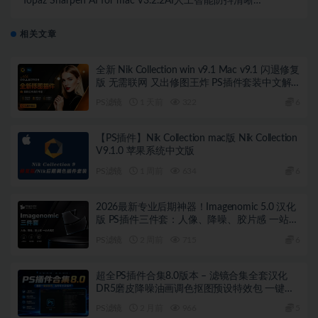
Topaz Sharpen AI for mac V3.2.2AI人工智能防抖清晰锐
化PS插件支持 M1
相关文章
全新 Nik Collection win v9.1 Mac v9.1 闪退修复
版 无需联网 又出修图王炸 PS插件套装中文解
锁版 局部调色神器+预设库升级
PS滤镜
1 天前
322
6
【PS插件】Nik Collection mac版 Nik Collection
V9.1.0 苹果系统中文版
PS滤镜
1 周前
634
6
2026最新专业后期神器！Imagenomic 5.0 汉化
版 PS插件三件套：人像、降噪、胶片感 一站式
搞定！瞬间拥有专业级质感，效率翻倍
PS滤镜
2 周前
715
6
超全PS插件合集8.0版本 – 滤镜合集全套汉化
DR5磨皮降噪油画调色抠图预设特效包 一键安
装WIN版
PS滤镜
2 月前
966
5