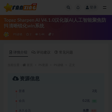
登录
全部
Topaz Sharpen AI V4.1.0汉化版AI人工智能聚焦防
抖清晰锐化win系统
PS滤镜
2
1.4K
2
详情介绍
评论建议
常见问题
当前位置：
首页
PS资源
PS滤镜
正文
资源信息
普通
2元
会员
0.2元
1折
永久会员
免费
推荐