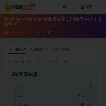
登录
全部
SkinFiner 4 for mac 专业磨皮美白PS插件 v4.0中文
修复版
Mac软件
2
1.4K
1
详情介绍
评论建议
常见问题
当前位置：
首页
软件
Mac软件
正文
资源信息
普通
1元
会员
0.1元
1折
永久会员
免费
推荐