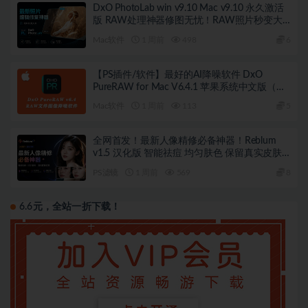
DxO PhotoLab win v9.10 Mac v9.10 永久激活
版 RAW处理神器修图无忧！RAW照片秒变大
片！
Mac软件
1 周前
498
6
【PS插件/软件】最好的AI降噪软件 DxO
PureRAW for Mac V6.4.1 苹果系统中文版（附
使用教程）
Mac软件
1 周前
113
5
全网首发！最新人像精修必备神器！Reblum
v1.5 汉化版 智能祛痘 均匀肤色 保留真实皮肤
纹理 win
PS滤镜
1 周前
569
8
6.6元，全站一折下载！