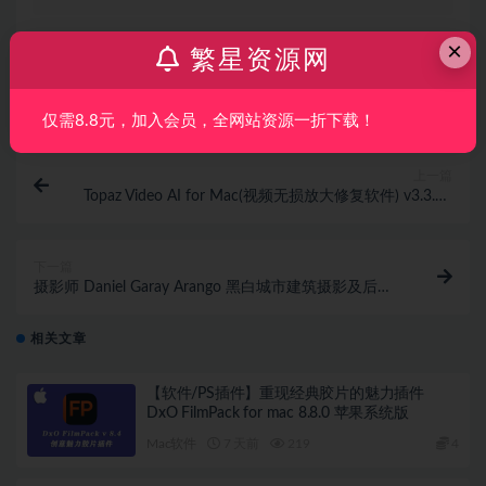
×
繁星资源网
打赏
收藏
海报
链接
仅需8.8元，加入会员，全网站资源一折下载！
上一篇
Topaz Video AI for Mac(视频无损放大修复软件) v3.3.10
激活版
下一篇
摄影师 Daniel Garay Arango 黑白城市建筑摄影及后期
技术教程-附中文字幕
相关文章
【软件/PS插件】重现经典胶片的魅力插件
DxO FilmPack for mac 8.8.0 苹果系统版
Mac软件
7 天前
219
4