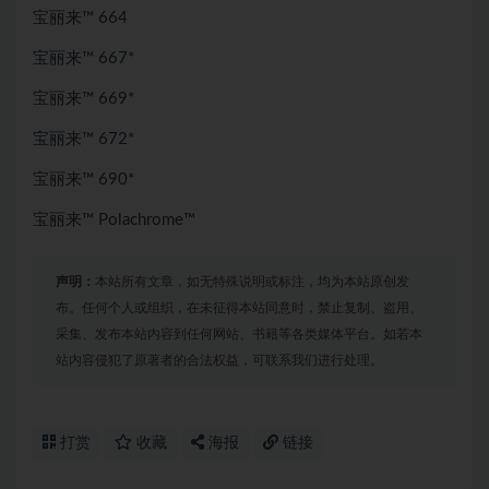
宝丽来™ 664
宝丽来™ 667*
宝丽来™ 669*
宝丽来™ 672*
宝丽来™ 690*
宝丽来™ Polachrome™
声明：
本站所有文章，如无特殊说明或标注，均为本站原创发
布。任何个人或组织，在未征得本站同意时，禁止复制、盗用、
采集、发布本站内容到任何网站、书籍等各类媒体平台。如若本
站内容侵犯了原著者的合法权益，可联系我们进行处理。
打赏
收藏
海报
链接