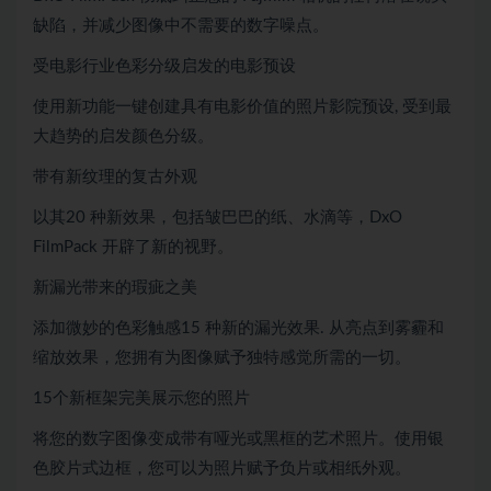
缺陷，并减少图像中不需要的数字噪点。
受电影行业色彩分级启发的电影预设
使用新功能一键创建具有电影价值的照片影院预设, 受到最
大趋势的启发颜色分级。
带有新纹理的复古外观
以其20 种新效果，包括皱巴巴的纸、水滴等，DxO
FilmPack 开辟了新的视野。
新漏光带来的瑕疵之美
添加微妙的色彩触感15 种新的漏光效果. 从亮点到雾霾和
缩放效果，您拥有为图像赋予独特感觉所需的一切。
15个新框架完美展示您的照片
将您的数字图像变成带有哑光或黑框的艺术照片。使用银
色胶片式边框，您可以为照片赋予负片或相纸外观。