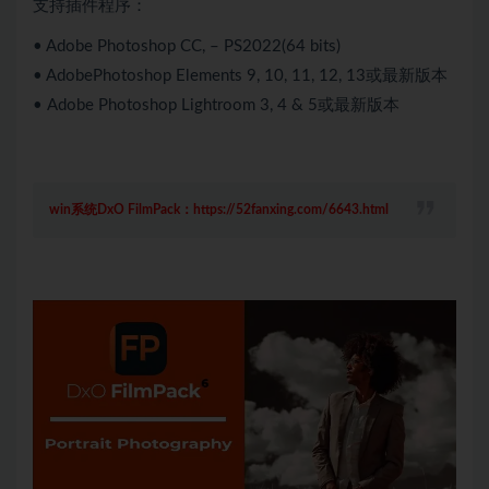
支持插件程序：
• Adobe Photoshop CC, – PS2022(64 bits)
• AdobePhotoshop Elements 9, 10, 11, 12, 13或最新版本
• Adobe Photoshop Lightroom 3, 4 & 5或最新版本
win系统DxO FilmPack：https://52fanxing.com/6643.html