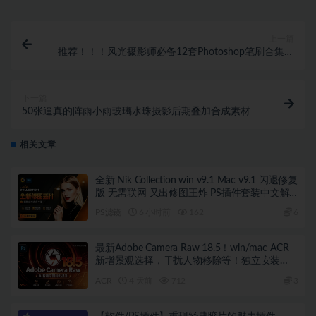
上一篇
推荐！！！风光摄影师必备12套Photoshop笔刷合集附
视频教程
下一篇
50张逼真的阵雨小雨玻璃水珠摄影后期叠加合成素材
相关文章
全新 Nik Collection win v9.1 Mac v9.1 闪退修复
版 无需联网 又出修图王炸 PS插件套装中文解
锁版 局部调色神器+预设库升级
PS滤镜
6 小时前
162
6
最新Adobe Camera Raw 18.5！win/mac ACR
新增景观选择，干扰人物移除等！独立安装
版！ 赠送：Adobe DNG Converter 相机照片转
ACR
4 天前
712
3
换工具