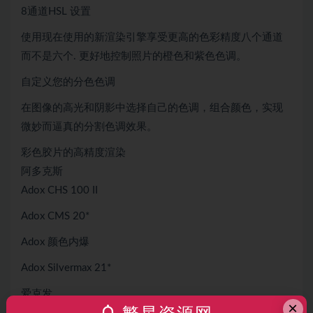
8通道HSL 设置
使用现在使用的新渲染引擎享受更高的色彩精度八个通道
而不是六个. 更好地控制照片的橙色和紫色色调。
自定义您的分色色调
在图像的高光和阴影中选择自己的色调，组合颜色，实现
微妙而逼真的分割色调效果。
彩色胶片的高精度渲染
阿多克斯
Adox CHS 100 II
Adox CMS 20*
Adox 颜色内爆
Adox Silvermax 21*
爱克发
×
爱克发 APX™ 25