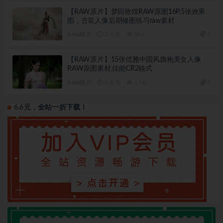
【RAW原片】梦回敦煌RAW原图16P,5张效果
图，古装人像后期修图练习raw素材
RAW原片
2 年前
886
2
【RAW原片】15张优雅中国风旗袍美女人像
RAW原图素材,佳能CR2格式
RAW原片
2 年前
1.0K
2
6.6元，全站一折下载！