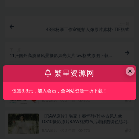
上一篇
48张杨幂工作室棚拍人像原片素材- TIF格式
下一篇
11张国外高质量风景摄影风光大片raw格式原图下载
NIKON D90
×
相关文章
繁星资源网
【RAW+PSD】PSD调色图层 尼康D81荷花古
仅需8.8元，加入会员，全网站资源一折下载！
风肖像人物摄影原片RAW格式后期修图调色练
习素材
RAW原片
2 年前
651
3
【RAW原片】独家！秦怀静/竹林古风人像
D810摄影原片RAW格式PS后期修图调色练习
素材
RAW原片
2 年前
770
2