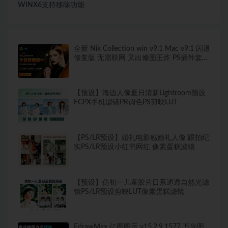
WINX6支持移除功能
全新 Nik Collection win v9.1 Mac v9.1 闪退
修复版 无需联网 又出修图王炸 PS插件套装
中文解锁版 局部调色神器+预设库升级
【预设】海边人像夏日清新Lightroom预设
FCPX手机滤镜PR调色PS剪映LUT
【PS/LR预设】婚礼电影感婚礼人像 跟拍纪
实PS/LR预设小红书网红 像素蛋糕滤镜
【预设】仿初一儿童胶片日系通透自然光滤
镜PS/LR预设剪映LUT像素蛋糕滤镜
EdrawMax 亿图图示 v15.2.9.1577 万兴图