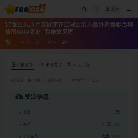
登录
全部
17张古风原片素材莲花江湖古装人像外景摄影后期
修图RAW素材–附赠效果图
RAW原片
3
698
1
详情介绍
评论建议
常见问题
当前位置：
首页
摄影教程
RAW原片
正文
资源信息
普通
1元
会员
0.1元
1折
永久会员
免费
推荐