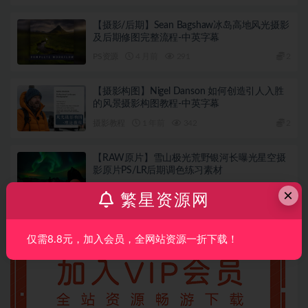
【摄影/后期】Sean Bagshaw冰岛高地风光摄影
及后期修图完整流程-中英字幕
PS资源
4 月前
291
2
【摄影构图】Nigel Danson 如何创造引人入胜
的风景摄影构图教程-中英字幕
摄影教程
1 年前
342
2
【RAW原片】雪山极光荒野银河长曝光星空摄
影原片PS/LR后期调色练习素材
RAW原片
1 年前
583
3
×
繁星资源网
6.6元，全站一折下载！
仅需8.8元，加入会员，全网站资源一折下载！