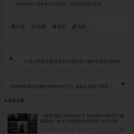
站内容侵犯了原著者的合法权益，可联系我们进行处理。
打赏
收藏
海报
链接
上一篇
17张古风原片素材莲花江湖古装人像外景摄影后期修图
RAW素材–附赠效果图
下一篇
96张明星林志玲棚拍RAW格式原片 摄影后期练习素材
相关文章
【教程/预设/RAW原片】风光摄影终极照片编
辑课程一体化大师班附预设RAW-中英字幕
PS/LR预设
3 月前
487
3