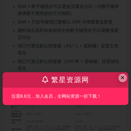
Shift + 数字键现在可以更改流量百分比（与数字键本
身调整不透明度的方式相同）
Shift + 方括号键现已能够以 10% 为增量更改硬度
颜料混合器和涂抹画笔中的数字键现在可以调整强度
百分比
现已可通过默认快捷键（Alt/⌥ + 退格键）设置主色
填充
现已可通过默认快捷键（Ctrl/⌘ + 退格键）设置辅色
填充
×
繁星资源网
更新后的核心画笔快捷键列表如下所示（新增内容以红色
突出显示）：
仅需8.8元，加入会员，全网站资源一折下载！