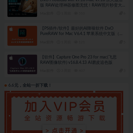
版 RAW处理神器修图无忧！RAW照片秒变大
片！
Mac软件
1 周前
510
6
【PS插件/软件】最好的AI降噪软件 DxO
PureRAW for Mac V6.4.1 苹果系统中文版（附
使用教程）
Mac软件
1 周前
121
5
【软件】Capture One Pro 23 for mac(飞思
RAW图像软件) v16.8.4.13 AI磨皮追色版
Mac软件
3 周前
407
3
6.6元，全站一折下载！