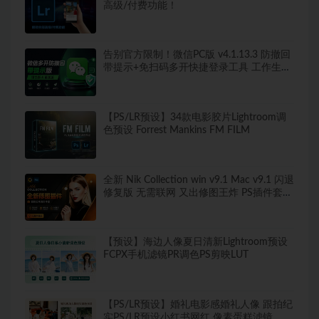
高级/付费功能！
告别官方限制！微信PC版 v4.1.13.3 防撤回
带提示+免扫码多开快捷登录工具 工作生活
两不误
【PS/LR预设】34款电影胶片Lightroom调
色预设 Forrest Mankins FM FILM
全新 Nik Collection win v9.1 Mac v9.1 闪退
修复版 无需联网 又出修图王炸 PS插件套装
中文解锁版 局部调色神器+预设库升级
【预设】海边人像夏日清新Lightroom预设
FCPX手机滤镜PR调色PS剪映LUT
【PS/LR预设】婚礼电影感婚礼人像 跟拍纪
实PS/LR预设小红书网红 像素蛋糕滤镜