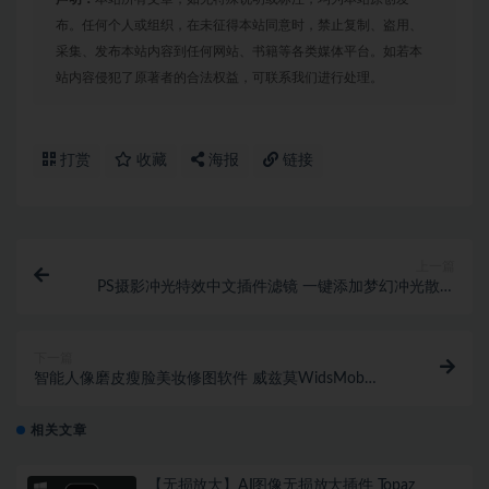
布。任何个人或组织，在未征得本站同意时，禁止复制、盗用、
采集、发布本站内容到任何网站、书籍等各类媒体平台。如若本
站内容侵犯了原著者的合法权益，可联系我们进行处理。
打赏
收藏
海报
链接
上一篇
PS摄影冲光特效中文插件滤镜 一键添加梦幻冲光散景
光斑
下一篇
智能人像磨皮瘦脸美妆修图软件 威兹莫WidsMob
Portrait Pro 2022 2.0.0.190 中文等多国语言版下载
相关文章
【无损放大】AI图像无损放大插件 Topaz