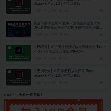
Gigapixel Pro v1.3.3 中文汉化版
AI插件
3 天前
2.0K
6
超全PS插件合集8.0版本 – 滤镜合集全套汉化
DR5磨皮降噪油画调色抠图预设特效包 一键安
装WIN版
PS滤镜
2 月前
966
5
【PS插件】AI扩图移除清晰放大降噪锐化 Topaz
Photo Pro v1.6.2 汉化版WINX64
AI插件
2 月前
2.4K
5
【无损放大】AI图像无损放大插件 Topaz
Gigapixel Pro v1.2.0 中文汉化版
AI插件
3 月前
590
4
6.6元，全站一折下载！