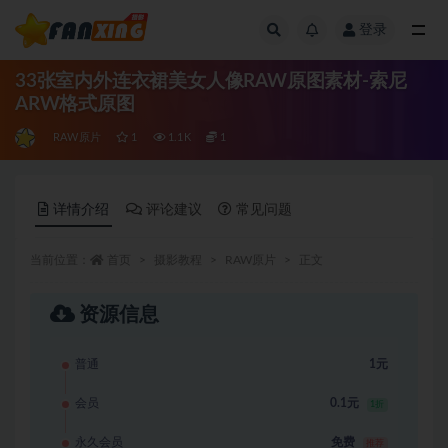
登录
全部
33张室内外连衣裙美女人像RAW原图素材-索尼
ARW格式原图
RAW原片
1
1.1K
1
详情介绍
评论建议
常见问题
当前位置：
首页
摄影教程
RAW原片
正文
资源信息
普通
1元
会员
0.1元
1折
永久会员
免费
推荐