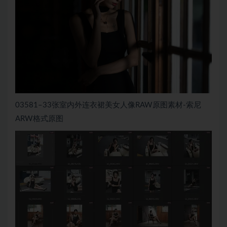
03581–33张室内外连衣裙美女人像RAW原图素材-索尼
ARW格式原图