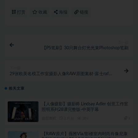
打赏
收藏
海报
链接
上一篇
【PS笔刷】30只舞台灯光光束Photoshop笔刷
下一篇
29张欧美名模工作室摄影人像RAW原图素材-富士raf格
式原图
相关文章
【人像摄影】摄影师 Lindsay Adler 创意工作室
照明系列28课完整版-中英字幕
摄影教程
3 月前
389
4
【RAW原片】薇雅Via/影楼室内时尚肖像尼康