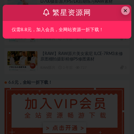
D700摄影原片PS/LR后期练习RAW素材
×
RAW原片
5 月前
381
2
繁星资源网
【RAW原片】陈莉molly/户外少数民族服人像
仅需8.8元，加入会员，全网站资源一折下载！
佳能6D摄影原片PS后期调色RAW素材
RAW原片
1 年前
792
1
【RAW】RAW原片美女索尼 ILCE-7RM3未修
原图棚拍摄影精修PS修图素材
RAW原片
2 年前
727
3
6.6元，全站一折下载！