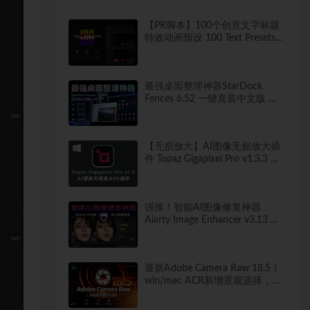
【PR脚本】100个创意文字标题
特效动画预设 100 Text Presets
for Premiere Pro
最强桌面整理神器StarDock
Fences 6.52 一键直装中文版 秒
打造清爽桌面！
【无损放大】AI图像无损放大插
件 Topaz Gigapixel Pro v1.3.3 中
文汉化版
强推！智能AI图像修复神器
Aiarty Image Enhancer v3.13 ！
win/mac 中文版来了！人脸恢复
一键模糊变清晰，无损放大去噪
点！
最新Adobe Camera Raw 18.5！
win/mac ACR新增景观选择，干
扰人物移除等！独立安装版！ 赠
送：Adobe DNG Converter 相机