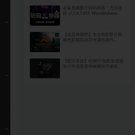
照片转换工具
必备视频图片转码神器！万兴优
转 v17.4.7.651 Wondershare
UniConverter 便携版 新增新增视
频AI增强 无需安装 解压即用
【达芬奇插件】专业电影胶片风
格色彩模拟达芬奇调色插件
RapidGrade v1.7.0 Win汉化版
【配乐音效】4180个电影游戏预
告片环境背景神秘紧张节奏氛围
配乐音效 Keepforest –
WILDHUNT: Savage Ritual
Tension