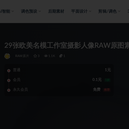
AI智能
调色预设
后期素材
平面设计
剪辑/调色
29张欧美名模工作室摄影人像RAW原图素
RAW原片
3
1.1K
1
普通
1元
会员
0.1元
1折
永久会员
免费
推荐