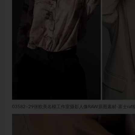
03582–29张欧美名模工作室摄影人像RAW原图素材-富士ra