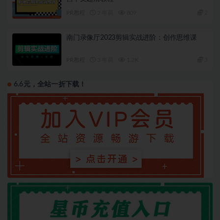
PR教程
2 年前
809
2
南门录像厅2023剪辑实战进阶：创作思维课
PR教程
3 年前
1.2K
3
6.6元，全站一折下载！