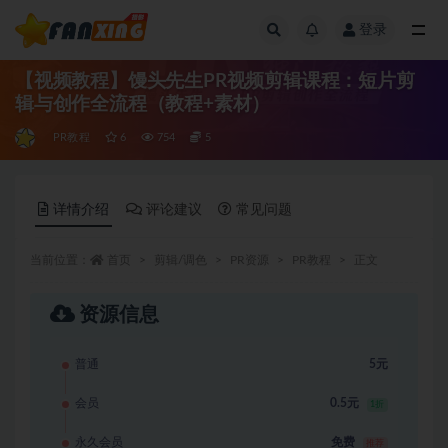
登录
全部
【视频教程】馒头先生PR视频剪辑课程：短片剪
辑与创作全流程（教程+素材）
PR教程
6
754
5
详情介绍
评论建议
常见问题
当前位置：
首页
剪辑/调色
PR资源
PR教程
正文
资源信息
普通
5元
会员
0.5元
1折
永久会员
免费
推荐