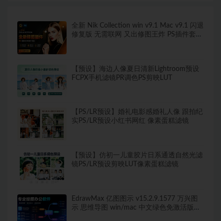
全新 Nik Collection win v9.1 Mac v9.1 闪退
修复版 无需联网 又出修图王炸 PS插件套装
中文解锁版 局部调色神器+预设库升级
【预设】海边人像夏日清新Lightroom预设
FCPX手机滤镜PR调色PS剪映LUT
【PS/LR预设】婚礼电影感婚礼人像 跟拍纪
实PS/LR预设小红书网红 像素蛋糕滤镜
【预设】仿初一儿童胶片日系通透自然光滤
镜PS/LR预设剪映LUT像素蛋糕滤镜
EdrawMax 亿图图示 v15.2.9.1577 万兴图
示 思维导图 win/mac 中文绿色免激活版
260+图表类型，导出无水印！