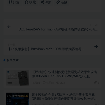
打赏
收藏
海报
链接
上一篇
DxO PureRAW for mac(RAW增强清晰降噪软件) v3.8.0
中文版 支持m1
下一篇
【4K视频素材】BusyBoxx V29-100组缥缈烟雾迷雾气
氛烘托超级慢动作4K视频素材
相关文章
【PS插件】快速制作无缝纹理瓷砖效果生成插
件 BBTools Tiler 5 v5.1.3 Win/Mac汉化版
PS滤镜
4 周前
203
1
超全PS插件合集8.0版本 – 滤镜合集全套汉化
DR5磨皮降噪油画调色抠图预设特效包 一键安
装WIN版