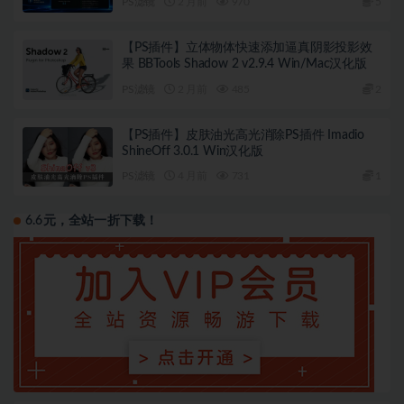
PS滤镜
2 月前
970
5
【PS插件】立体物体快速添加逼真阴影投影效
果 BBTools Shadow 2 v2.9.4 Win/Mac汉化版
PS滤镜
2 月前
485
2
【PS插件】皮肤油光高光消除PS插件 Imadio
ShineOff 3.0.1 Win汉化版
PS滤镜
4 月前
731
1
6.6元，全站一折下载！