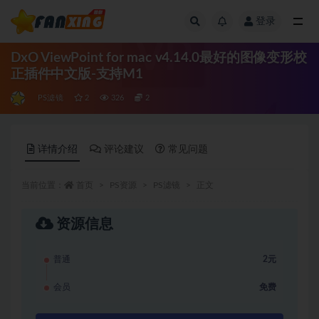
登录
全部
DxO ViewPoint for mac v4.14.0最好的图像变形校
正插件中文版-支持M1
PS滤镜
2
326
2
详情介绍
评论建议
常见问题
当前位置：
首页
PS资源
PS滤镜
正文
资源信息
普通
2元
会员
免费