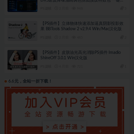
DR5磨皮降噪油画调色抠图预设特效包 一键安
装WIN版
PS滤镜
2 月前
948
5
【PS插件】立体物体快速添加逼真阴影投影效
果 BBTools Shadow 2 v2.9.4 Win/Mac汉化版
PS滤镜
2 月前
485
2
【PS插件】皮肤油光高光消除PS插件 Imadio
ShineOff 3.0.1 Win汉化版
PS滤镜
4 月前
721
1
6.6元，全站一折下载！