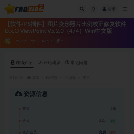
登录
全部
【软件/PS插件】图片变形照片比例校正修复软件
D.x.O ViewPoint V5.2.0（474）Win中文版
PS滤镜
2
682
2
详情介绍
评论建议
常见问题
当前位置：
首页
PS资源
PS滤镜
正文
资源信息
普通
2元
会员
0.2元
1折
永久会员
免费
推荐