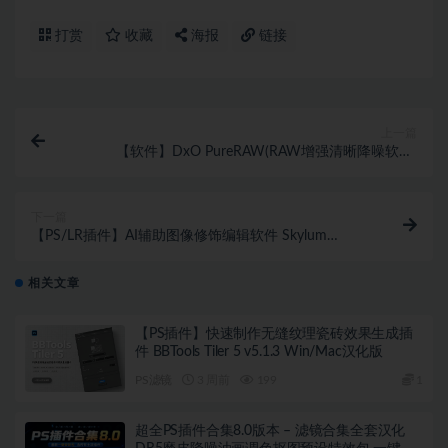
打赏
收藏
海报
链接
上一篇
【软件】DxO PureRAW(RAW增强清晰降噪软件)
v4.8.1 中文版Win X64+附安装视频
下一篇
【PS/LR插件】AI辅助图像修饰编辑软件 Skylum
Aperty 1.2.0.920 Win中文汉化版
相关文章
【PS插件】快速制作无缝纹理瓷砖效果生成插
件 BBTools Tiler 5 v5.1.3 Win/Mac汉化版
PS滤镜
3 周前
199
1
超全PS插件合集8.0版本 – 滤镜合集全套汉化