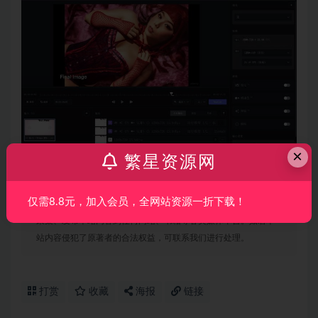
×
繁星资源网
声明：
本站所有文章，如无特殊说明或标注，均为本站原创发
仅需8.8元，加入会员，全网站资源一折下载！
布。任何个人或组织，在未征得本站同意时，禁止复制、盗用、
采集、发布本站内容到任何网站、书籍等各类媒体平台。如若本
站内容侵犯了原著者的合法权益，可联系我们进行处理。
打赏
收藏
海报
链接