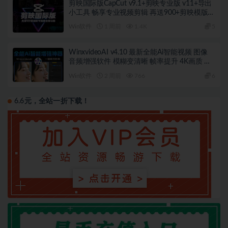
剪映国际版CapCut v9.1+剪映专业版 v11+导出
小工具 畅享专业视频剪辑 再送900+剪映模版
win/安卓
Win软件
1 周前
1.4K
5
WinxvideoAI v4.10 最新全能Ai智能视频 图像
音频增强软件 模糊变清晰 帧率提升 4K画质 视
频转换 支持B站视频解析下载
Win软件
2 周前
766
6
6.6元，全站一折下载！