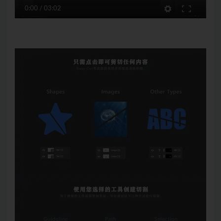
0:00
/
03:02