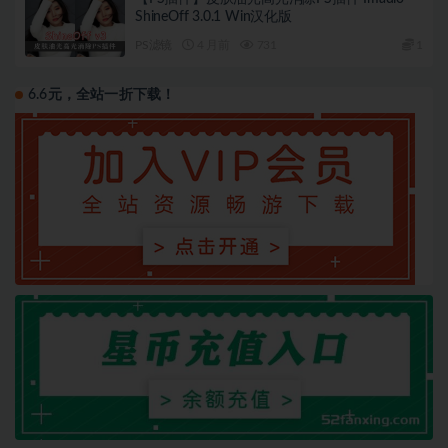
ShineOff 3.0.1 Win汉化版
PS滤镜
4 月前
731
1
6.6元，全站一折下载！