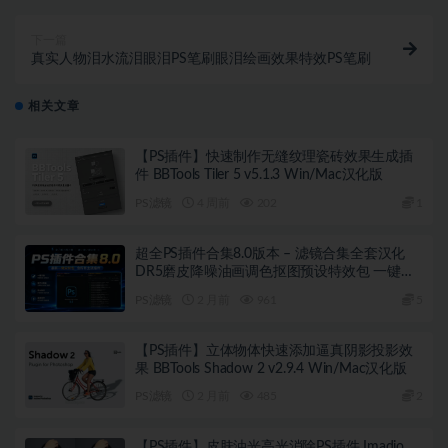
下一篇
真实人物泪水流泪眼泪PS笔刷眼泪绘画效果特效PS笔刷
相关文章
【PS插件】快速制作无缝纹理瓷砖效果生成插
件 BBTools Tiler 5 v5.1.3 Win/Mac汉化版
PS滤镜
4 周前
202
1
超全PS插件合集8.0版本 – 滤镜合集全套汉化
DR5磨皮降噪油画调色抠图预设特效包 一键安
装WIN版
PS滤镜
2 月前
961
5
【PS插件】立体物体快速添加逼真阴影投影效
果 BBTools Shadow 2 v2.9.4 Win/Mac汉化版
PS滤镜
2 月前
485
2
【PS插件】皮肤油光高光消除PS插件 Imadio